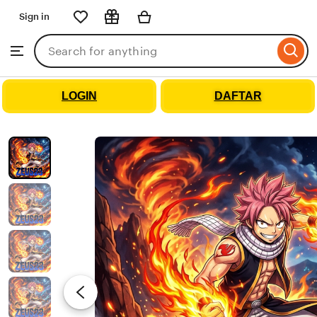
Sign in
Skip
to
Search
Browse
ontent
for
items
or
LOGIN
DAFTAR
shops