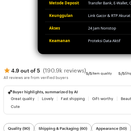
Metode Deposit
Transfer Bank, E-Wallet, 
Keunggulan
Link Gacor & RTP Akurat
Akses
24 Jam Nonstop
Keamanan
Proteksi Data Aktif
(190.9k reviews)
4.9 out of 5
5/5
5/5
Item quality
Shi
All reviews are from verified buyers
Buyer highlights, summarized by AI
Great quality
Lovely
Fast shipping
Gift-worthy
Beaut
Cute
Filter
Quality (90)
Shipping & Packaging (60)
Appearance (50)
by