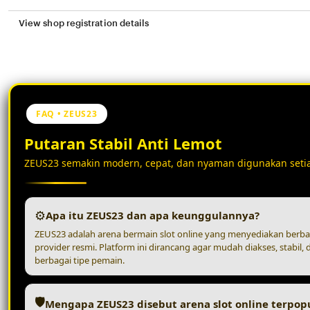
View shop registration details
FAQ • ZEUS23
Putaran Stabil Anti Lemot
ZEUS23 semakin modern, cepat, dan nyaman digunakan setia
⚙️
Apa itu ZEUS23 dan apa keunggulannya?
ZEUS23 adalah arena bermain slot online yang menyediakan berba
provider resmi. Platform ini dirancang agar mudah diakses, stabil
berbagai tipe pemain.
🛡️
Mengapa ZEUS23 disebut arena slot online terpop