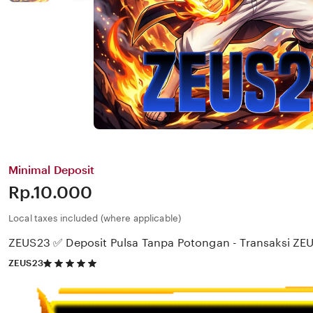
Minimal Deposit
Price:
Rp.10.000
Local taxes included (where applicable)
ZEUS23 ✅ Deposit Pulsa Tanpa Potongan - Transaksi ZE
5
ZEUS23
out
of
5
stars