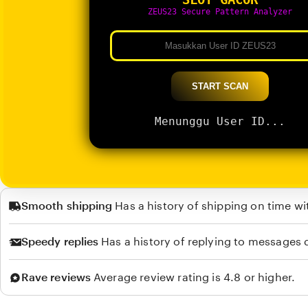
ZEUS23 Secure Pattern Analyzer
START SCAN
Menunggu User ID...
Smooth shipping
Has a history of shipping on time wi
Speedy replies
Has a history of replying to messages q
Rave reviews
Average review rating is 4.8 or higher.